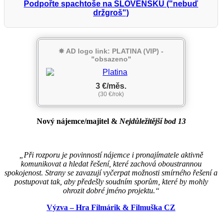
Podpořte spachtoše na SLOVENSKU ("nebuď
držgroš")
✵ AD logo link: PLATINA (VIP) -
"obsazeno"
3 €/měs.
(30 €/rok)
Nový nájemce/majitel
&
Nejdůležitější bod 13
„Při rozporu je povinností nájemce i pronajímatele aktivně
komunikovat a hledat řešení, které zachová oboustrannou
spokojenost. Strany se zavazují vyčerpat možnosti smírného řešení a
postupovat tak, aby předešly soudním sporům, které by mohly
ohrozit dobré jméno projektu.“
Výzva – Hra Filmárik & Filmuška CZ