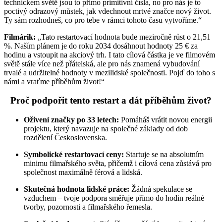
technickém světě jsou to přímo primitivní čísla, no pro nás je to
poctivý odrazový můstek, jak vdechnout mrtvé značce nový život.
Ty sám rozhodneš, co pro tebe v rámci tohoto času vytvoříme.“
Filmárik:
„Tato restartovací hodnota bude meziročně růst o 21,51
%. Naším plánem je do roku 2034 dosáhnout hodnoty 25 € za
hodinu a vstoupit na akciový trh. I tato cílová částka je ve filmovém
světě stále více než přátelská, ale pro nás znamená vybudování
trvalé a udržitelné hodnoty v mezilidské společnosti. Pojď do toho s
námi a vraťme příběhům život!“
Proč podpořit tento restart a dát příběhům život?
Oživení značky po 33 letech:
Pomáháš vrátit novou energii
projektu, který navazuje na společné základy od dob
rozdělení Československa.
Symbolické restartovací ceny:
Startuje se na absolutním
minimu filmařského světa, přičemž i cílová cena zůstává pro
společnost maximálně férová a lidská.
Skutečná hodnota lidské práce:
Žádná spekulace se
vzduchem – tvoje podpora směřuje přímo do hodin reálné
tvorby, pozornosti a filmařského řemesla.