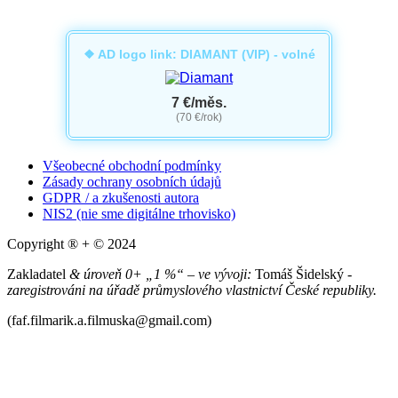
❖ AD logo link: DIAMANT (VIP) - volné
7 €/měs.
(70 €/rok)
Všeobecné obchodní podmínky
Zásady ochrany osobních údajů
GDPR / a zkušenosti autora
NIS2 (nie sme digitálne trhovisko)
Copyright ® + © 2024
Zakladatel
& úroveň 0+ „1 %“ – ve vývoji:
Tomáš Šidelský -
zaregistrováni na úřadě průmyslového vlastnictví České republiky.
(faf.filmarik.a.filmuska@gmail.com)