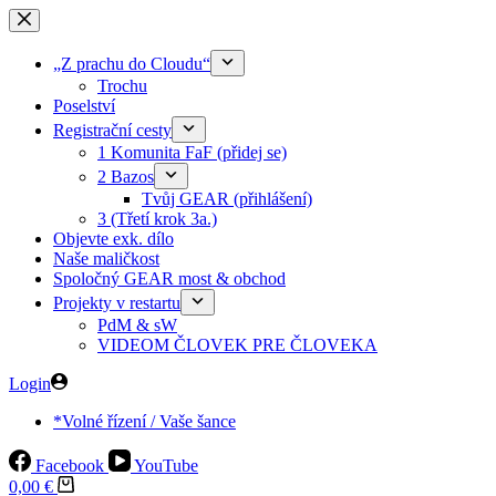
Skip
to
content
„Z prachu do Cloudu“
Trochu
Poselství
Registrační cesty
1 Komunita FaF (přidej se)
2 Bazos
Tvůj GEAR (přihlášení)
3 (Třetí krok 3a.)
Objevte exk. dílo
Naše maličkost
Spoločný GEAR most & obchod
Projekty v restartu
PdM & sW
VIDEOM ČLOVEK PRE ČLOVEKA
Login
*Volné řízení / Vaše šance
Facebook
YouTube
Shopping
0,00
€