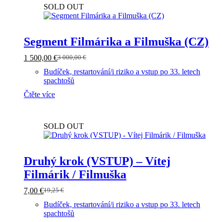
SOLD OUT
Segment Filmárika a Filmuška (CZ)
1 500,00
€
3 000,00
€
Původní
Aktuální
cena
cena
Budíček, restartování/i riziko a vstup po 33. letech
byla:
je:
spachtošů
3
1
Čtěte více
000,00 €.
500,00 €.
SOLD OUT
Druhý krok (VSTUP) – Vítej
Filmárik / Filmuška
7,00
€
19,25
€
Původní
Aktuální
cena
cena
Budíček, restartování/i riziko a vstup po 33. letech
byla:
je:
spachtošů
19,25 €.
7,00 €.