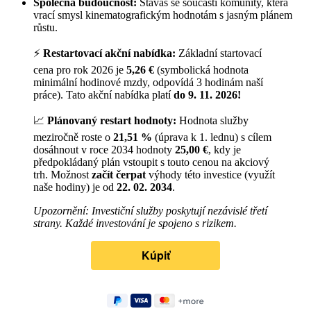
Společná budoucnost:
Stáváš se součástí komunity, která
vrací smysl kinematografickým hodnotám s jasným plánem
růstu.
⚡
Restartovací akční nabídka:
Základní startovací
cena pro rok 2026 je
5,26 €
(symbolická hodnota
minimální hodinové mzdy, odpovídá 3 hodinám naší
práce). Tato akční nabídka platí
do 9. 11. 2026!
📈
Plánovaný restart hodnoty:
Hodnota služby
meziročně roste o
21,51 %
(úprava k 1. lednu) s cílem
dosáhnout v roce 2034 hodnoty
25,00 €
, kdy je
předpokládaný plán vstoupit s touto cenou na akciový
trh. Možnost
začít čerpat
výhody této investice (využít
naše hodiny) je od
22. 02. 2034
.
Upozornění: Investiční služby poskytují nezávislé třetí
strany. Každé investování je spojeno s rizikem.