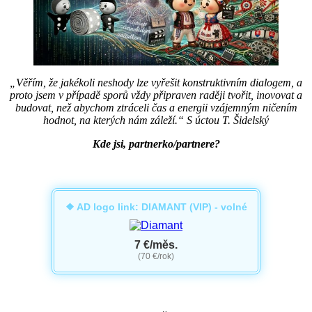
„Věřím, že jakékoli neshody lze vyřešit konstruktivním dialogem, a
proto jsem v případě sporů vždy připraven raději tvořit, inovovat a
budovat, než abychom ztráceli čas a energii vzájemným ničením
hodnot, na kterých nám záleží.“ S úctou T. Šidelský
Kde jsi, partnerko/partnere?
❖ AD logo link: DIAMANT (VIP) - volné
7 €/měs.
(70 €/rok)