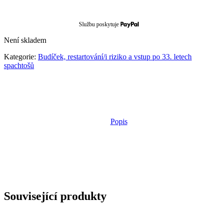
Službu poskytuje
Není skladem
Kategorie:
Budíček, restartování/i riziko a vstup po 33. letech
spachtošů
Popis
Související produkty