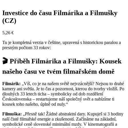
Investice do času Filmárika a Filmušky
(CZ)
5,26
€
Tu je kompletná verzia v češtine, upravená s historickou paralou a
presným počtom 33 rokov:
🎬 Příběh Filmárika a Filmušky: Kousek
našeho času ve tvém filmařském domě
Filmárik:
„Víš, co je na našem světě nejvzácnější? Nejsou to drahé
kamery ani světla. Je to čas a pozornost, kterou do tvorby vložíš. Po
dlouhých 33 letech ticha – symbolicky od dob rozdělení
Československa – restartujeme náš společný svět a nabízíme ti
kousek toho našeho, úplně od nuly.“
Filmuška:
„Přesně tak! Žádné abstraktní dary. Kupuješ si 3 hodiny
naší čisté filmařské energie a zkušeností. Začínáme na základní,
symbolické ceně slovenské minimální mzdy. V kinematografii a