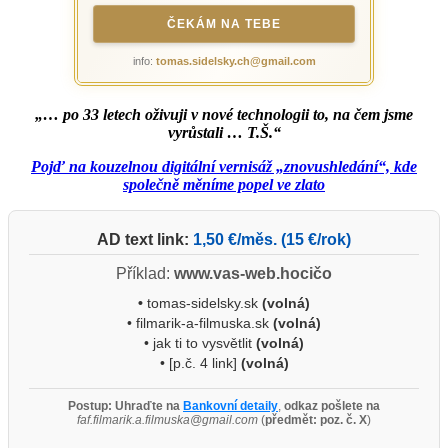
ČEKÁM NA TEBE
info:
tomas.sidelsky.ch@gmail.com
„… po 33 letech oživuji v nové technologii to, na čem jsme
vyrůstali … T.Š.“
Pojď na kouzelnou digitální vernisáž „znovushledání“, kde
společně měníme popel ve zlato
AD text link:
1,50 €/měs. (15 €/rok)
Příklad:
www.vas-web.hocičo
•
tomas-sidelsky.sk
(volná)
• filmarik-a-filmuska.sk
(volná)
• jak ti to vysvětlit
(volná)
• [p.č. 4 link]
(volná)
Postup:
Uhraďte na
Bankovní detaily
,
odkaz pošlete na
faf.filmarik.a.filmuska@gmail.com
(
předmět: poz. č. X
)