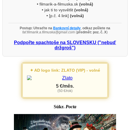
• filmarik-a-filmuska.sk
(volná)
• jak ti to vysvětlit
(volná)
• [p.č. 4 link]
(volná)
Postup:
Uhraďte na
Bankovní detaily
,
odkaz pošlete na
faf.filmarik.a.filmuska@gmail.com
(
předmět: poz. č. X
)
Podpořte spachtoše na SLOVENSKU ("nebuď
držgroš")
✦ AD logo link: ZLATO (VIP) - volné
5 €/měs.
(50 €/rok)
Súkr.
Pocta