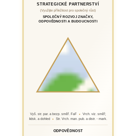
STRATEGICKÉ PARTNERSTVÍ
(Využijte příležitost pro společný růst)
SPOLEČNÝ ROZVOJ ZNAČKY,
ODPOVĚDNOSTI A BUDOUCNOSTI
Vyš. str. par. a bezp. směř. FaF
Vrch. viz. směř;
♦
lidsk. a dohled
Str. Vrch. man. pub. a distr. - mark.
♦
ODPOVĚDNOST