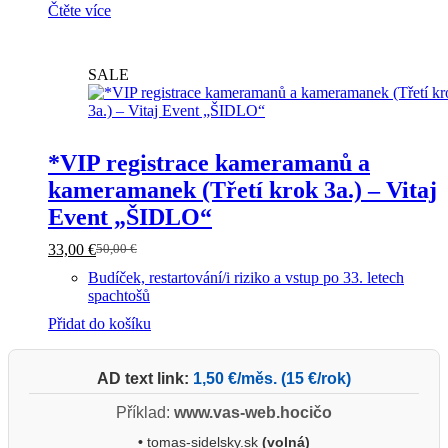
Čtěte více
SALE
*VIP registrace kameramanů a
kameramanek (Třetí krok 3a.) – Vitaj
Event „ŠIDLO“
33,00
€
50,00
€
Původní
Aktuální
cena
cena
Budíček, restartování/i riziko a vstup po 33. letech
byla:
je:
spachtošů
50,00 €.
33,00 €.
Přidat do košíku
AD text link:
1,50 €/měs. (15 €/rok)
Příklad:
www.vas-web.hocičo
•
tomas-sidelsky.sk
(volná)