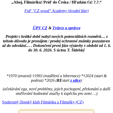
„Ahoj, Filmáriku! Príď do Česka / Hľadám ťa! ?.?.“
FaF "CZ wood" Academy (úvodní fáze)
ÚPV CZ
&
Tvůrce a správce
Projekt v krátké době nabyl nových potenciálních rozměrů… z
tohoto důvodu je pronájem / prodej ochranné známky pozastaven
až do odvolání… . Dokončení první fáze výstavby v období od 1. 6.
do 30. 6. 2026. S úctou T. Šidelský
*1970 (zrození) †1993 (rozdělení a hibernace) *†2024 (start &
podraz) *2026 (
RE
start
z ulice
)
(očekávání ega, nové problémy, jejich pochopení, překonání a další
směřování hodnotné značky k úspěchu pro zemi …)
Soukromý členský klub Filmárika a Filmušky (CZ)