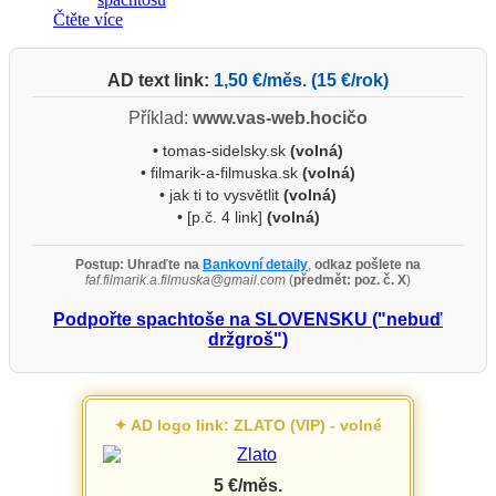
19,25 €.
7,00 €.
Čtěte více
AD text link:
1,50 €/měs. (15 €/rok)
Příklad:
www.vas-web.hocičo
•
tomas-sidelsky.sk
(volná)
• filmarik-a-filmuska.sk
(volná)
• jak ti to vysvětlit
(volná)
• [p.č. 4 link]
(volná)
Postup:
Uhraďte na
Bankovní detaily
,
odkaz pošlete na
faf.filmarik.a.filmuska@gmail.com
(
předmět: poz. č. X
)
Podpořte spachtoše na SLOVENSKU ("nebuď
držgroš")
✦ AD logo link: ZLATO (VIP) - volné
5 €/měs.