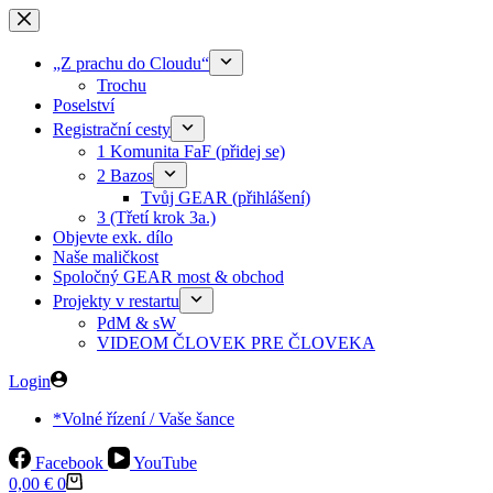
Skip
to
content
„Z prachu do Cloudu“
Trochu
Poselství
Registrační cesty
1 Komunita FaF (přidej se)
2 Bazos
Tvůj GEAR (přihlášení)
3 (Třetí krok 3a.)
Objevte exk. dílo
Naše maličkost
Spoločný GEAR most & obchod
Projekty v restartu
PdM & sW
VIDEOM ČLOVEK PRE ČLOVEKA
Login
*Volné řízení / Vaše šance
Facebook
YouTube
Shopping
0,00
€
0