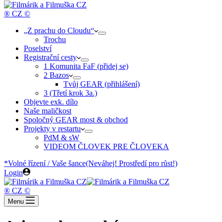
cart
® CZ ©
„Z prachu do Cloudu“
Trochu
Poselství
Registrační cesty
1 Komunita FaF (přidej se)
2 Bazos
Tvůj GEAR (přihlášení)
3 (Třetí krok 3a.)
Objevte exk. dílo
Naše maličkost
Spoločný GEAR most & obchod
Projekty v restartu
PdM & sW
VIDEOM ČLOVEK PRE ČLOVEKA
*Volné řízení / Vaše šance
(Neváhej! Prostředí pro růst!)
Login
® CZ ©
Menu