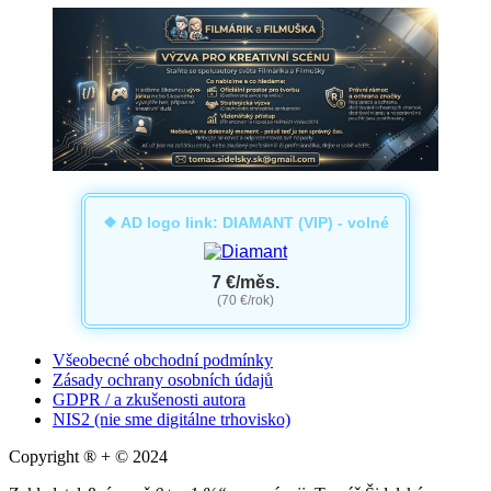
❖ AD logo link: DIAMANT (VIP) - volné
7 €/měs.
(70 €/rok)
Všeobecné obchodní podmínky
Zásady ochrany osobních údajů
GDPR / a zkušenosti autora
NIS2 (nie sme digitálne trhovisko)
Copyright ® + © 2024