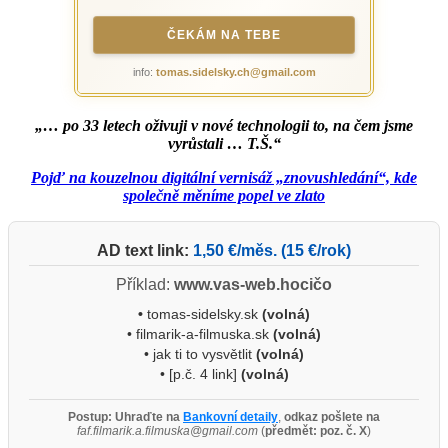
ČEKÁM NA TEBE
info:
tomas.sidelsky.ch@gmail.com
„… po 33 letech oživuji v nové technologii to, na čem jsme
vyrůstali … T.Š.“
Pojď na kouzelnou digitální vernisáž „znovushledání“, kde
společně měníme popel ve zlato
AD text link:
1,50 €/měs. (15 €/rok)
Příklad:
www.vas-web.hocičo
•
tomas-sidelsky.sk
(volná)
• filmarik-a-filmuska.sk
(volná)
• jak ti to vysvětlit
(volná)
• [p.č. 4 link]
(volná)
Postup:
Uhraďte na
Bankovní detaily
,
odkaz pošlete na
faf.filmarik.a.filmuska@gmail.com
(
předmět: poz. č. X
)