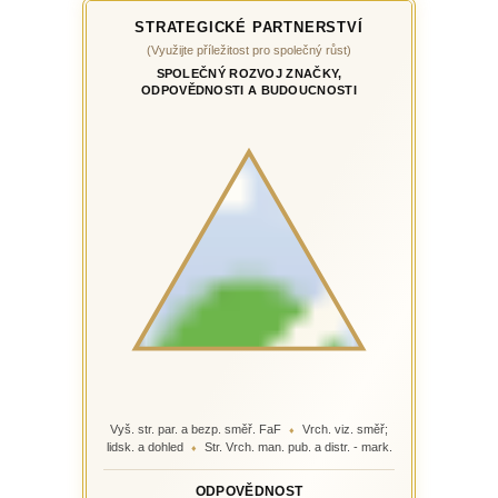
STRATEGICKÉ PARTNERSTVÍ
(Využijte příležitost pro společný růst)
SPOLEČNÝ ROZVOJ ZNAČKY,
ODPOVĚDNOSTI A BUDOUCNOSTI
Vyš. str. par. a bezp. směř. FaF
Vrch. viz. směř;
♦
lidsk. a dohled
Str. Vrch. man. pub. a distr. - mark.
♦
ODPOVĚDNOST