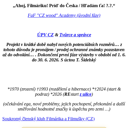
„Ahoj, Filmáriku! Príď do Česka / Hľadám ťa! ?.?.“
FaF "CZ wood" Academy (úvodní fáze)
ÚPV CZ
&
Tvůrce a správce
Projekt v krátké době nabyl nových potenciálních rozměrů… z
tohoto důvodu je pronájem / prodej ochranné známky pozastaven
až do odvolání… . Dokončení první fáze výstavby v období od 1. 6.
do 30. 6. 2026. S úctou T. Šidelský
*1970 (zrození) †1993 (rozdělení a hibernace) *†2024 (start &
podraz) *2026 (
RE
start
z ulice
)
(očekávání ega, nové problémy, jejich pochopení, překonání a další
směřování hodnotné značky k úspěchu pro zemi …)
Soukromý členský klub Filmárika a Filmušky (CZ)