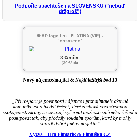
Podpořte spachtoše na SLOVENSKU ("nebuď
držgroš")
✵ AD logo link: PLATINA (VIP) -
"obsazeno"
3 €/měs.
(30 €/rok)
Nový nájemce/majitel
&
Nejdůležitější bod 13
„Při rozporu je povinností nájemce i pronajímatele aktivně
komunikovat a hledat řešení, které zachová oboustrannou
spokojenost. Strany se zavazují vyčerpat možnosti smírného řešení a
postupovat tak, aby předešly soudním sporům, které by mohly
ohrozit dobré jméno projektu.“
Výzva – Hra Filmárik & Filmuška CZ