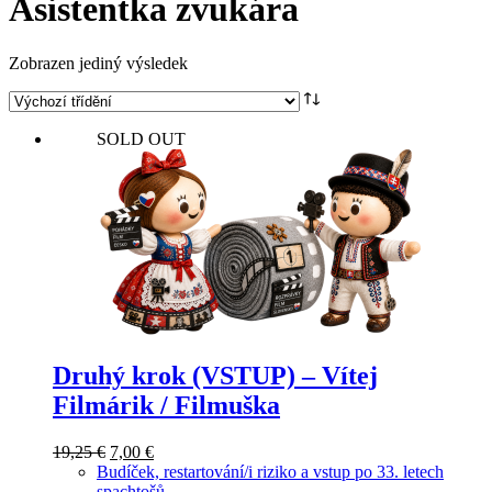
Asistentka zvukára
Zobrazen jediný výsledek
SOLD OUT
Druhý krok (VSTUP) – Vítej
Filmárik / Filmuška
Původní
Aktuální
19,25
€
7,00
€
cena
cena
Budíček, restartování/i riziko a vstup po 33. letech
byla:
je:
spachtošů