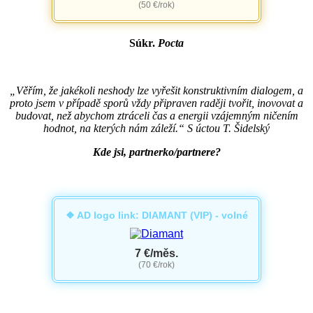
(50 €/rok)
Súkr.
Pocta
„Věřím, že jakékoli neshody lze vyřešit konstruktivním dialogem, a
proto jsem v případě sporů vždy připraven raději tvořit, inovovat a
budovat, než abychom ztráceli čas a energii vzájemným ničením
hodnot, na kterých nám záleží.“ S úctou T. Šidelský
Kde jsi, partnerko/partnere?
❖ AD logo link: DIAMANT (VIP) - volné
7 €/měs.
(70 €/rok)