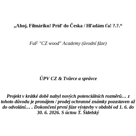
„Ahoj, Filmáriku! Príď do Česka / Hľadám ťa! ?.?.“
FaF "CZ wood" Academy (úvodní fáze)
ÚPV CZ
&
Tvůrce a správce
Projekt v krátké době nabyl nových potenciálních rozměrů… z
tohoto důvodu je pronájem / prodej ochranné známky pozastaven až
do odvolání… . Dokončení první fáze výstavby v období od 1. 6. do
30. 6. 2026. S úctou T. Šidelský