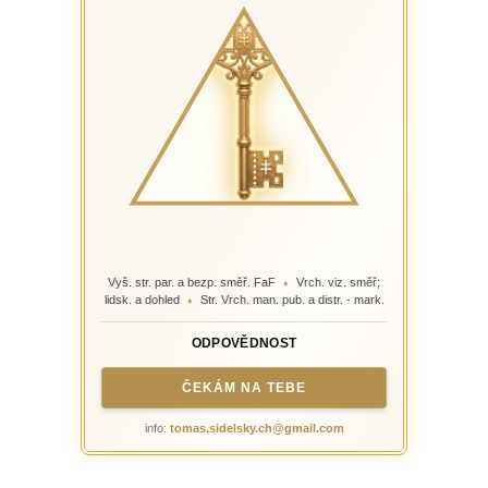
Vyš. str. par. a bezp. směř. FaF
Vrch. viz. směř;
♦
lidsk. a dohled
Str. Vrch. man. pub. a distr. - mark.
♦
ODPOVĚDNOST
ČEKÁM NA TEBE
info:
tomas.sidelsky.ch@gmail.com