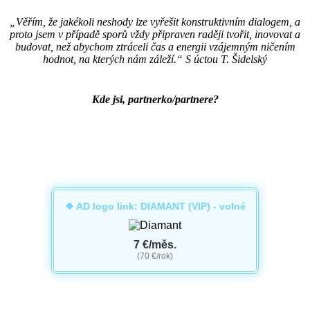
„Věřím, že jakékoli neshody lze vyřešit konstruktivním dialogem, a
proto jsem v případě sporů vždy připraven raději tvořit, inovovat a
budovat, než abychom ztráceli čas a energii vzájemným ničením
hodnot, na kterých nám záleží.“ S úctou T. Šidelský
Kde jsi, partnerko/partnere?
❖ AD logo link: DIAMANT (VIP) - volné
7 €/měs.
(70 €/rok)