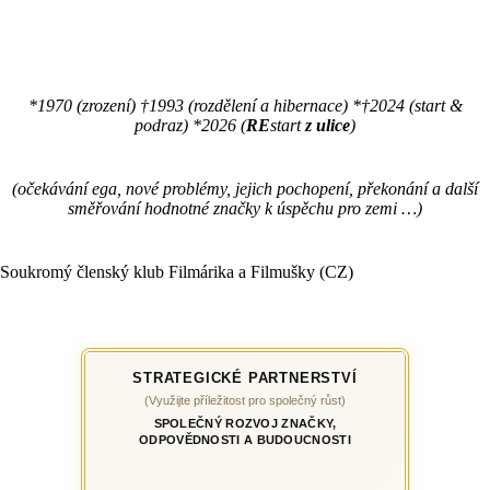
*1970 (zrození) †1993 (rozdělení a hibernace) *†2024 (start &
podraz) *2026 (
RE
start
z ulice
)
(očekávání ega, nové problémy, jejich pochopení, překonání a další
směřování hodnotné značky k úspěchu pro zemi …)
Soukromý členský klub Filmárika a Filmušky (CZ)
STRATEGICKÉ PARTNERSTVÍ
(Využijte příležitost pro společný růst)
SPOLEČNÝ ROZVOJ ZNAČKY,
ODPOVĚDNOSTI A BUDOUCNOSTI