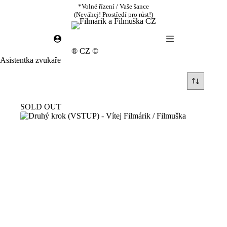
Skip
*Volné řízení / Vaše šance
to
(Neváhej! Prostředí pro růst!)
content
® CZ ©
Asistentka zvukaře
SOLD OUT