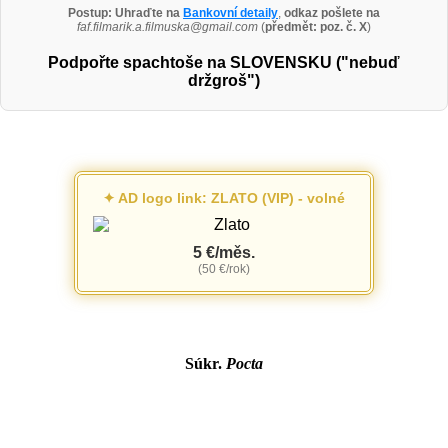
Postup:
Uhraďte na
Bankovní detaily
,
odkaz pošlete na
faf.filmarik.a.filmuska@gmail.com
(
předmět: poz. č. X
)
Podpořte spachtoše na SLOVENSKU ("nebuď
držgroš")
✦ AD logo link: ZLATO (VIP) - volné
5 €/měs.
(50 €/rok)
Súkr.
Pocta