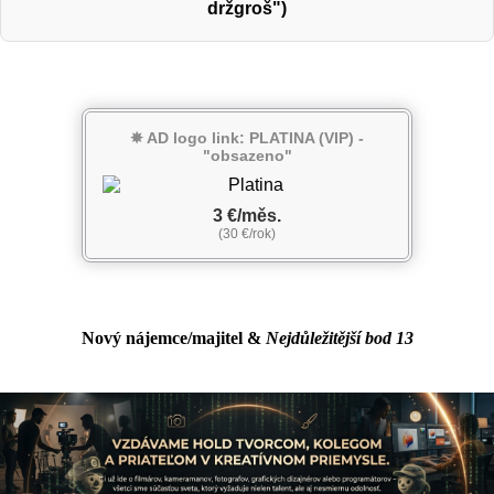
držgroš")
✵ AD logo link: PLATINA (VIP) -
"obsazeno"
3 €/měs.
(30 €/rok)
Nový nájemce/majitel
&
Nejdůležitější bod 13