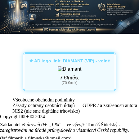
❖ AD logo link: DIAMANT (VIP) - volné
7 €/měs.
(70 €/rok)
Všeobecné obchodní podmínky
Zásady ochrany osobních údajů
GDPR / a zkušenosti autora
NIS2 (nie sme digitálne trhovisko)
Copyright ® + © 2024
Zakladatel
& úroveň 0+ „1 %“ – ve vývoji:
Tomáš Šidelský -
zaregistrováni na úřadě průmyslového vlastnictví České republiky.
(faf.filmarik.a.filmuska@gmail.com)