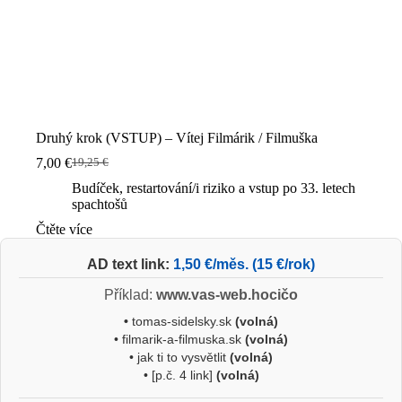
Druhý krok (VSTUP) – Vítej Filmárik / Filmuška
7,00
€
19,25
€
Původní
Aktuální
cena
cena
Budíček, restartování/i riziko a vstup po 33. letech
byla:
je:
spachtošů
19,25 €.
7,00 €.
Čtěte více
AD text link:
1,50 €/měs. (15 €/rok)
Příklad:
www.vas-web.hocičo
•
tomas-sidelsky.sk
(volná)
• filmarik-a-filmuska.sk
(volná)
• jak ti to vysvětlit
(volná)
• [p.č. 4 link]
(volná)