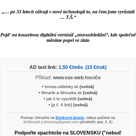
„… po 33 letech oživuji v nové technologii to, na čem jsme vyrůstali
… T.Š.“
Pojď na kouzelnou digitální vernisáž „znovushledání“, kde společně
měníme popel ve zlato
AD text link:
1,50 €/měs. (15 €/rok)
Příklad:
www.vas-web.hocičo
•
tomas-sidelsky.sk
(volná)
• filmarik-a-filmuska.sk
(volná)
• jak ti to vysvětlit
(volná)
• [p.č. 4 link]
(volná)
Postup:
Uhraďte na
Bankovní detaily
,
odkaz pošlete na
faf.filmarik.a.filmuska@gmail.com
(
předmět: poz. č. X
)
Podpořte spachtoše na SLOVENSKU ("nebuď