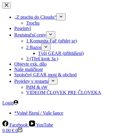
Skip
to
content
„Z prachu do Cloudu“
Trochu
Poselství
Registrační cesty
1 Komunita FaF (přidej se)
2 Bazos
Tvůj GEAR (přihlášení)
3 (Třetí krok 3a.)
Objevte exk. dílo
Naše maličkost
Spoločný GEAR most & obchod
Projekty v restartu
PdM & sW
VIDEOM ČLOVEK PRE ČLOVEKA
Login
*Volné řízení / Vaše šance
Facebook
YouTube
Shopping
0,00
€
0