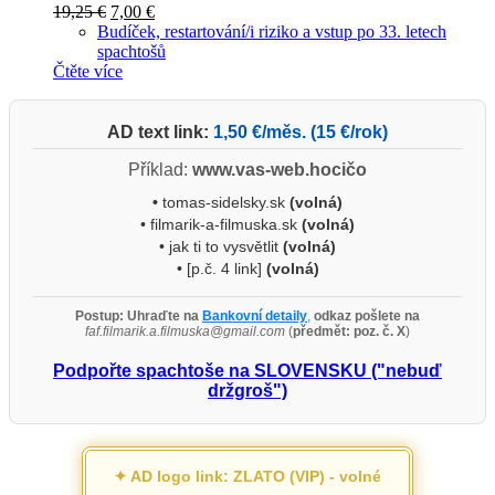
Původní
Aktuální
19,25
€
7,00
€
cena
cena
Budíček, restartování/i riziko a vstup po 33. letech
byla:
je:
spachtošů
19,25 €.
7,00 €.
Čtěte více
AD text link:
1,50 €/měs. (15 €/rok)
Příklad:
www.vas-web.hocičo
•
tomas-sidelsky.sk
(volná)
• filmarik-a-filmuska.sk
(volná)
• jak ti to vysvětlit
(volná)
• [p.č. 4 link]
(volná)
Postup:
Uhraďte na
Bankovní detaily
,
odkaz pošlete na
faf.filmarik.a.filmuska@gmail.com
(
předmět: poz. č. X
)
Podpořte spachtoše na SLOVENSKU ("nebuď
držgroš")
✦ AD logo link: ZLATO (VIP) - volné