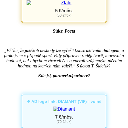
5 €/měs.
(50 €/rok)
Súkr.
Pocta
„Věřím, že jakékoli neshody lze vyřešit konstruktivním dialogem, a
proto jsem v případě sporů vždy připraven raději tvořit, inovovat a
budovat, než abychom ztráceli čas a energii vzájemným ničením
hodnot, na kterých nám záleží.“ S úctou T. Šidelský
Kde jsi, partnerko/partnere?
❖ AD logo link: DIAMANT (VIP) - volné
7 €/měs.
(70 €/rok)