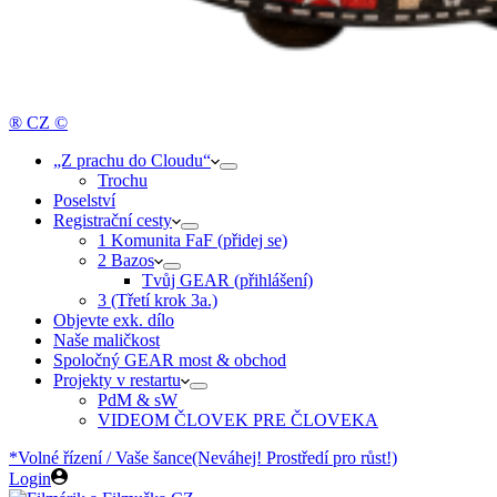
® CZ ©
„Z prachu do Cloudu“
Trochu
Poselství
Registrační cesty
1 Komunita FaF (přidej se)
2 Bazos
Tvůj GEAR (přihlášení)
3 (Třetí krok 3a.)
Objevte exk. dílo
Naše maličkost
Spoločný GEAR most & obchod
Projekty v restartu
PdM & sW
VIDEOM ČLOVEK PRE ČLOVEKA
*Volné řízení / Vaše šance
(Neváhej! Prostředí pro růst!)
Login