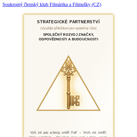
Soukromý členský klub Filmárika a Filmušky (CZ)
STRATEGICKÉ PARTNERSTVÍ
(Využijte příležitost pro společný růst)
SPOLEČNÝ ROZVOJ ZNAČKY,
ODPOVĚDNOSTI A BUDOUCNOSTI
Vyš. str. par. a bezp. směř. FaF
Vrch. viz. směř;
♦