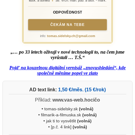
lidsk. a dohled
Str. Vrch. man. pub. a distr. - mark.
♦
ODPOVĚDNOST
ČEKÁM NA TEBE
info:
tomas.sidelsky.ch@gmail.com
„… po 33 letech oživuji v nové technologii to, na čem jsme
vyrůstali … T.Š.“
Pojď na kouzelnou digitální vernisáž „znovushledání“, kde
společně měníme popel ve zlato
AD text link:
1,50 €/měs. (15 €/rok)
Příklad:
www.vas-web.hocičo
•
tomas-sidelsky.sk
(volná)
• filmarik-a-filmuska.sk
(volná)
• jak ti to vysvětlit
(volná)
• [p.č. 4 link]
(volná)