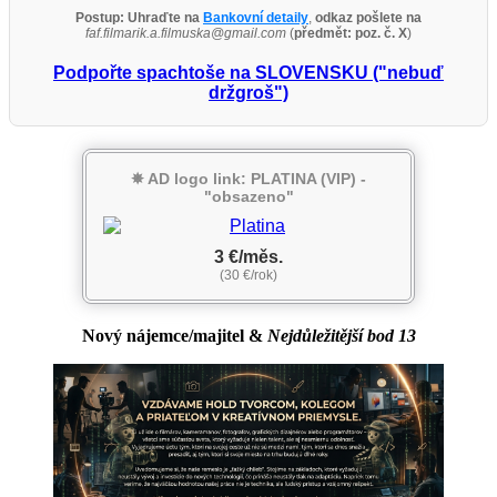
Postup:
Uhraďte na
Bankovní detaily
,
odkaz pošlete na
faf.filmarik.a.filmuska@gmail.com
(
předmět: poz. č. X
)
Podpořte spachtoše na SLOVENSKU ("nebuď
držgroš")
✵ AD logo link: PLATINA (VIP) -
"obsazeno"
3 €/měs.
(30 €/rok)
Nový nájemce/majitel
&
Nejdůležitější bod 13