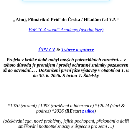
„Ahoj, Filmáriku! Príď do Česka / Hľadám ťa! ?.?.“
FaF "CZ wood" Academy (úvodní fáze)
ÚPV CZ
&
Tvůrce a správce
Projekt v krátké době nabyl nových potenciálních rozměrů… z
tohoto důvodu je pronájem / prodej ochranné známky pozastaven
až do odvolání… . Dokončení první fáze výstavby v období od 1. 6.
do 30. 6. 2026. S úctou T. Šidelský
*1970 (zrození) †1993 (rozdělení a hibernace) *†2024 (start &
podraz) *2026 (
RE
start
z ulice
)
(očekávání ega, nové problémy, jejich pochopení, překonání a další
směřování hodnotné značky k úspěchu pro zemi …)