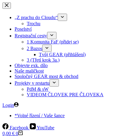
Skip
to
content
„Z prachu do Cloudu“
Trochu
Poselství
Registrační cesty
1 Komunita FaF (přidej se)
2 Bazos
Tvůj GEAR (přihlášení)
3 (Třetí krok 3a.)
Objevte exk. dílo
Naše maličkost
Spoločný GEAR most & obchod
Projekty v restartu
PdM & sW
VIDEOM ČLOVEK PRE ČLOVEKA
Login
*Volné řízení / Vaše šance
Facebook
YouTube
Shopping
0,00
€
0