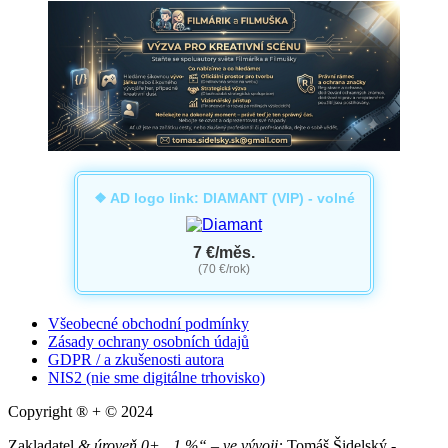
❖ AD logo link: DIAMANT (VIP) - volné
7 €/měs.
(70 €/rok)
Všeobecné obchodní podmínky
Zásady ochrany osobních údajů
GDPR / a zkušenosti autora
NIS2 (nie sme digitálne trhovisko)
Copyright ® + © 2024
Zakladatel
& úroveň 0+ „1 %“ – ve vývoji:
Tomáš Šidelský -