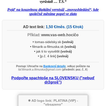
vyrůstali … T.Š.“
Pojď na kouzelnou digitální vernisáž „znovushledání“, kde
společně měníme popel ve zlato
AD text link:
1,50 €/měs. (15 €/rok)
Příklad:
www.vas-web.hocičo
•
tomas-sidelsky.sk
(volná)
• filmarik-a-filmuska.sk
(volná)
• jak ti to vysvětlit
(volná)
• [p.č. 4 link]
(volná)
Postup:
Uhraďte na
Bankovní detaily
,
odkaz pošlete na
faf.filmarik.a.filmuska@gmail.com
(
předmět: poz. č. X
)
Podpořte spachtoše na SLOVENSKU ("nebuď
držgroš")
✵ AD logo link: PLATINA (VIP) -
"obsazeno"