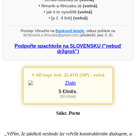
• filmarik-a-filmuska.sk
(volná)
• jak ti to vysvětlit
(volná)
• [p.č. 4 link]
(volná)
Postup:
Uhraďte na
Bankovní detaily
,
odkaz pošlete na
faf.filmarik.a.filmuska@gmail.com
(
předmět: poz. č. X
)
Podpořte spachtoše na SLOVENSKU ("nebuď
držgroš")
✦ AD logo link: ZLATO (VIP) - volné
5 €/měs.
(50 €/rok)
Súkr.
Pocta
„Věřím, že jakékoli neshody lze vyřešit konstruktivním dialogem, a