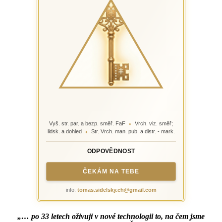
Vyš. str. par. a bezp. směř. FaF
Vrch. viz. směř;
♦
lidsk. a dohled
Str. Vrch. man. pub. a distr. - mark.
♦
ODPOVĚDNOST
ČEKÁM NA TEBE
info:
tomas.sidelsky.ch@gmail.com
„… po 33 letech oživuji v nové technologii to, na čem jsme