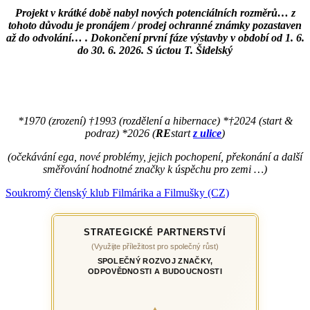
Projekt v krátké době nabyl nových potenciálních rozměrů… z
tohoto důvodu je pronájem / prodej ochranné známky pozastaven
až do odvolání… . Dokončení první fáze výstavby v období od 1. 6.
do 30. 6. 2026. S úctou T. Šidelský
*1970 (zrození) †1993 (rozdělení a hibernace) *†2024 (start &
podraz) *2026 (
RE
start
z ulice
)
(očekávání ega, nové problémy, jejich pochopení, překonání a další
směřování hodnotné značky k úspěchu pro zemi …)
Soukromý členský klub Filmárika a Filmušky (CZ)
STRATEGICKÉ PARTNERSTVÍ
(Využijte příležitost pro společný růst)
SPOLEČNÝ ROZVOJ ZNAČKY,
ODPOVĚDNOSTI A BUDOUCNOSTI