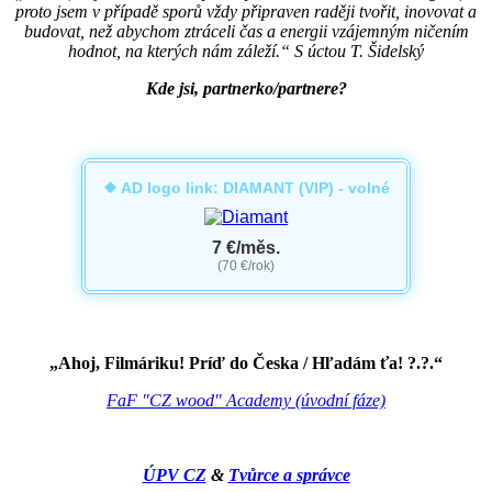
proto jsem v případě sporů vždy připraven raději tvořit, inovovat a
budovat, než abychom ztráceli čas a energii vzájemným ničením
hodnot, na kterých nám záleží.“ S úctou T. Šidelský
Kde jsi, partnerko/partnere?
❖ AD logo link: DIAMANT (VIP) - volné
7 €/měs.
(70 €/rok)
„Ahoj, Filmáriku! Príď do Česka / Hľadám ťa! ?.?.“
FaF "CZ wood" Academy (úvodní fáze)
ÚPV CZ
&
Tvůrce a správce