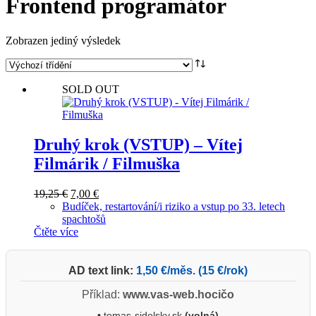
Frontend programátor
Zobrazen jediný výsledek
SOLD OUT
Druhý krok (VSTUP) – Vítej
Filmárik / Filmuška
Původní
Aktuální
19,25
€
7,00
€
cena
cena
Budíček, restartování/i riziko a vstup po 33. letech
byla:
je:
spachtošů
19,25 €.
7,00 €.
Čtěte více
AD text link:
1,50 €/měs. (15 €/rok)
Příklad:
www.vas-web.hocičo
•
tomas-sidelsky.sk
(volná)