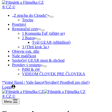
cart
® CZ ©
„Z prachu do Cloudu“
Trochu
Poselství
Registrační cesty
1 Komunita FaF (přidej se)
2 Bazos
Tvůj GEAR (přihlášení)
3 (Třetí krok 3a.)
Objevte exk. dílo
Naše maličkost
Spoločný GEAR most & obchod
Projekty v restartu
PdM & sW
VIDEOM ČLOVEK PRE ČLOVEKA
*Volné řízení / Vaše šance
(Neváhej! Prostředí pro růst!)
Login
® CZ ©
Menu