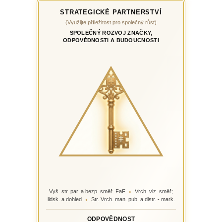
STRATEGICKÉ PARTNERSTVÍ
(Využijte příležitost pro společný růst)
SPOLEČNÝ ROZVOJ ZNAČKY,
ODPOVĚDNOSTI A BUDOUCNOSTI
Vyš. str. par. a bezp. směř. FaF
Vrch. viz. směř;
♦
lidsk. a dohled
Str. Vrch. man. pub. a distr. - mark.
♦
ODPOVĚDNOST