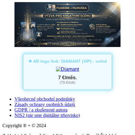
❖ AD logo link: DIAMANT (VIP) - volné
7 €/měs.
(70 €/rok)
Všeobecné obchodní podmínky
Zásady ochrany osobních údajů
GDPR / a zkušenosti autora
NIS2 (nie sme digitálne trhovisko)
Copyright ® + © 2024