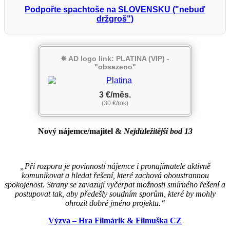
Podpořte spachtoše na SLOVENSKU ("nebuď
držgroš")
✵ AD logo link: PLATINA (VIP) -
"obsazeno"
3 €/měs.
(30 €/rok)
Nový nájemce/majitel
&
Nejdůležitější bod 13
„Při rozporu je povinností nájemce i pronajímatele aktivně
komunikovat a hledat řešení, které zachová oboustrannou
spokojenost. Strany se zavazují vyčerpat možnosti smírného řešení a
postupovat tak, aby předešly soudním sporům, které by mohly
ohrozit dobré jméno projektu.“
Výzva – Hra Filmárik & Filmuška CZ