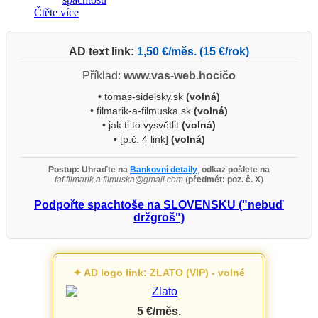
19,25 €.
7,00 €.
Čtěte více
AD text link:
1,50 €/měs. (15 €/rok)
Příklad:
www.vas-web.hocičo
•
tomas-sidelsky.sk
(volná)
• filmarik-a-filmuska.sk
(volná)
• jak ti to vysvětlit
(volná)
• [p.č. 4 link]
(volná)
Postup:
Uhraďte na
Bankovní detaily
,
odkaz pošlete na
faf.filmarik.a.filmuska@gmail.com
(
předmět: poz. č. X
)
Podpořte spachtoše na SLOVENSKU ("nebuď
držgroš")
✦ AD logo link: ZLATO (VIP) - volné
5 €/měs.