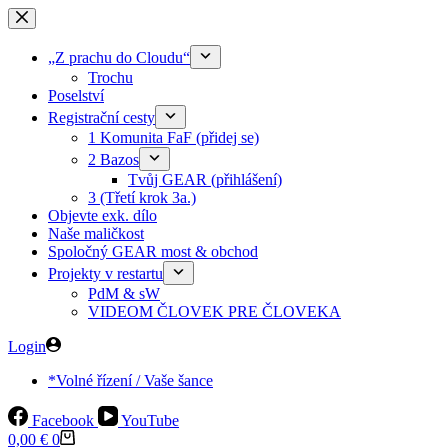
Skip
to
content
„Z prachu do Cloudu“
Trochu
Poselství
Registrační cesty
1 Komunita FaF (přidej se)
2 Bazos
Tvůj GEAR (přihlášení)
3 (Třetí krok 3a.)
Objevte exk. dílo
Naše maličkost
Spoločný GEAR most & obchod
Projekty v restartu
PdM & sW
VIDEOM ČLOVEK PRE ČLOVEKA
Login
*Volné řízení / Vaše šance
Facebook
YouTube
Shopping
0,00
€
0