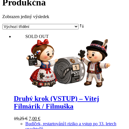
Produkčná
Zobrazen jediný výsledek
SOLD OUT
Druhý krok (VSTUP) – Vítej
Filmárik / Filmuška
Původní
Aktuální
19,25
€
7,00
€
cena
cena
Budíček, restartování/i riziko a vstup po 33. letech
byla:
je:
spachtošů