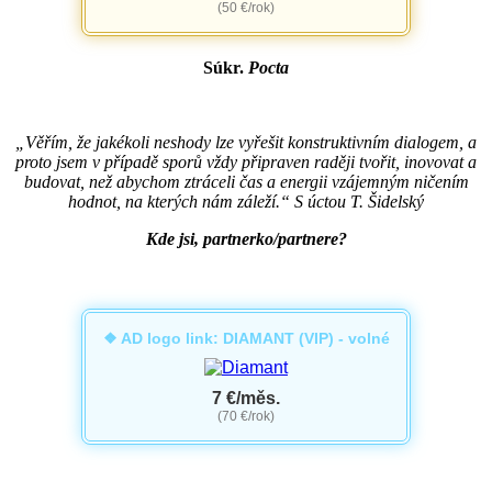
(50 €/rok)
Súkr.
Pocta
„Věřím, že jakékoli neshody lze vyřešit konstruktivním dialogem, a
proto jsem v případě sporů vždy připraven raději tvořit, inovovat a
budovat, než abychom ztráceli čas a energii vzájemným ničením
hodnot, na kterých nám záleží.“ S úctou T. Šidelský
Kde jsi, partnerko/partnere?
❖ AD logo link: DIAMANT (VIP) - volné
7 €/měs.
(70 €/rok)