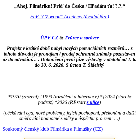
„Ahoj, Filmáriku! Príď do Česka / Hľadám ťa! ?.?.“
FaF "CZ wood" Academy (úvodní fáze)
ÚPV CZ
&
Tvůrce a správce
Projekt v krátké době nabyl nových potenciálních rozměrů… z
tohoto důvodu je pronájem / prodej ochranné známky pozastaven
až do odvolání… . Dokončení první fáze výstavby v období od 1. 6.
do 30. 6. 2026. S úctou T. Šidelský
*1970 (zrození) †1993 (rozdělení a hibernace) *†2024 (start &
podraz) *2026 (
RE
start
z ulice
)
(očekávání ega, nové problémy, jejich pochopení, překonání a další
směřování hodnotné značky k úspěchu pro zemi …)
Soukromý členský klub Filmárika a Filmušky (CZ)