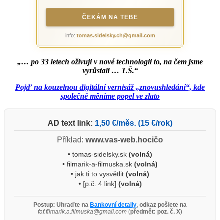
ČEKÁM NA TEBE
info:
tomas.sidelsky.ch@gmail.com
„… po 33 letech oživuji v nové technologii to, na čem jsme
vyrůstali … T.Š.“
Pojď na kouzelnou digitální vernisáž „znovushledání“, kde
společně měníme popel ve zlato
AD text link:
1,50 €/měs. (15 €/rok)
Příklad:
www.vas-web.hocičo
•
tomas-sidelsky.sk
(volná)
• filmarik-a-filmuska.sk
(volná)
• jak ti to vysvětlit
(volná)
• [p.č. 4 link]
(volná)
Postup:
Uhraďte na
Bankovní detaily
,
odkaz pošlete na
faf.filmarik.a.filmuska@gmail.com
(
předmět: poz. č. X
)