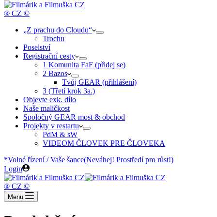
cart
® CZ ©
„Z prachu do Cloudu“
Trochu
Poselství
Registrační cesty
1 Komunita FaF (přidej se)
2 Bazos
Tvůj GEAR (přihlášení)
3 (Třetí krok 3a.)
Objevte exk. dílo
Naše maličkost
Spoločný GEAR most & obchod
Projekty v restartu
PdM & sW
VIDEOM ČLOVEK PRE ČLOVEKA
*Volné řízení / Vaše šance
(Neváhej! Prostředí pro růst!)
Login
® CZ ©
Menu