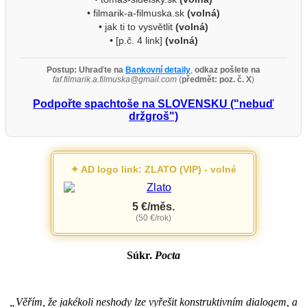
• filmarik-a-filmuska.sk
(volná)
• jak ti to vysvětlit
(volná)
• [p.č. 4 link]
(volná)
Postup:
Uhraďte na
Bankovní detaily
,
odkaz pošlete na
faf.filmarik.a.filmuska@gmail.com
(
předmět: poz. č. X
)
Podpořte spachtoše na SLOVENSKU ("nebuď
držgroš")
✦ AD logo link: ZLATO (VIP) - volné
5 €/měs.
(50 €/rok)
Súkr.
Pocta
„Věřím, že jakékoli neshody lze vyřešit konstruktivním dialogem, a