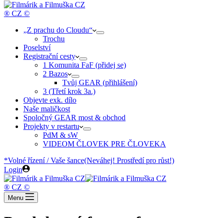
cart
® CZ ©
„Z prachu do Cloudu“
Trochu
Poselství
Registrační cesty
1 Komunita FaF (přidej se)
2 Bazos
Tvůj GEAR (přihlášení)
3 (Třetí krok 3a.)
Objevte exk. dílo
Naše maličkost
Spoločný GEAR most & obchod
Projekty v restartu
PdM & sW
VIDEOM ČLOVEK PRE ČLOVEKA
*Volné řízení / Vaše šance
(Neváhej! Prostředí pro růst!)
Login
® CZ ©
Menu