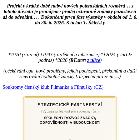
Projekt v krátké době nabyl nových potenciálních rozměrů… z
tohoto důvodu je pronájem / prodej ochranné známky pozastaven
až do odvolání… . Dokončení první fáze výstavby v období od 1. 6.
do 30. 6. 2026. S úctou T. Šidelský
*1970 (zrození) †1993 (rozdělení a hibernace) *†2024 (start &
podraz) *2026 (
RE
start
z ulice
)
(očekávání ega, nové problémy, jejich pochopení, překonání a další
směřování hodnotné značky k úspěchu pro zemi …)
Soukromý členský klub Filmárika a Filmušky (CZ)
STRATEGICKÉ PARTNERSTVÍ
(Využijte příležitost pro společný růst)
SPOLEČNÝ ROZVOJ ZNAČKY,
ODPOVĚDNOSTI A BUDOUCNOSTI