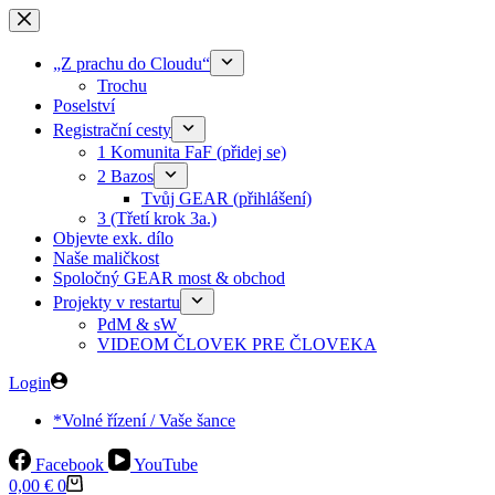
Skip
to
content
„Z prachu do Cloudu“
Trochu
Poselství
Registrační cesty
1 Komunita FaF (přidej se)
2 Bazos
Tvůj GEAR (přihlášení)
3 (Třetí krok 3a.)
Objevte exk. dílo
Naše maličkost
Spoločný GEAR most & obchod
Projekty v restartu
PdM & sW
VIDEOM ČLOVEK PRE ČLOVEKA
Login
*Volné řízení / Vaše šance
Facebook
YouTube
Shopping
0,00
€
0