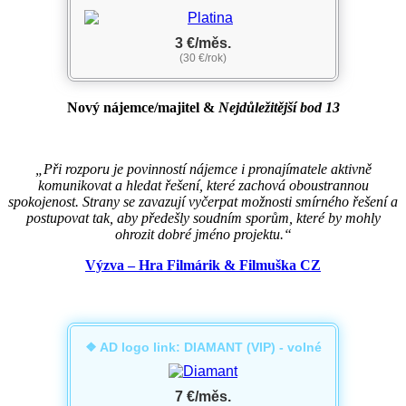
3 €/měs.
(30 €/rok)
Nový nájemce/majitel
&
Nejdůležitější bod 13
„Při rozporu je povinností nájemce i pronajímatele aktivně
komunikovat a hledat řešení, které zachová oboustrannou
spokojenost. Strany se zavazují vyčerpat možnosti smírného řešení a
postupovat tak, aby předešly soudním sporům, které by mohly
ohrozit dobré jméno projektu.“
Výzva – Hra Filmárik & Filmuška CZ
❖ AD logo link: DIAMANT (VIP) - volné
7 €/měs.