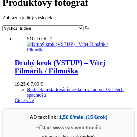
Produktový fotograf
Zobrazen jediný výsledek
SOLD OUT
Druhý krok (VSTUP) – Vítej
Filmárik / Filmuška
Původní
Aktuální
19,25
€
7,00
€
cena
cena
Budíček, restartování/i riziko a vstup po 33. letech
byla:
je:
spachtošů
19,25 €.
7,00 €.
Čtěte více
AD text link:
1,50 €/měs. (15 €/rok)
Příklad:
www.vas-web.hocičo
•
tomas-sidelsky.sk
(volná)