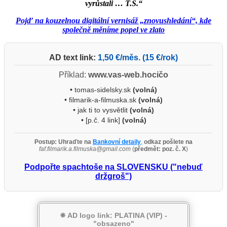
vyrůstali … T.Š.“
Pojď na kouzelnou digitální vernisáž „znovushledání“, kde
společně měníme popel ve zlato
AD text link:
1,50 €/měs. (15 €/rok)
Příklad:
www.vas-web.hocičo
•
tomas-sidelsky.sk
(volná)
• filmarik-a-filmuska.sk
(volná)
• jak ti to vysvětlit
(volná)
• [p.č. 4 link]
(volná)
Postup:
Uhraďte na
Bankovní detaily
,
odkaz pošlete na
faf.filmarik.a.filmuska@gmail.com
(
předmět: poz. č. X
)
Podpořte spachtoše na SLOVENSKU ("nebuď
držgroš")
✵ AD logo link: PLATINA (VIP) -
"obsazeno"