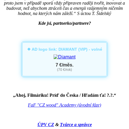
proto jsem v případě sporů vždy připraven raději tvořit, inovovat a
budovat, než abychom ztráceli čas a energii vzájemným ničením
hodnot, na kterých nám záleží.“ S úctou T. Šidelský
Kde jsi, partnerko/partnere?
❖ AD logo link: DIAMANT (VIP) - volné
7 €/měs.
(70 €/rok)
„Ahoj, Filmáriku! Príď do Česka / Hľadám ťa! ?.?.“
FaF "CZ wood" Academy (úvodní fáze)
ÚPV CZ
&
Tvůrce a správce