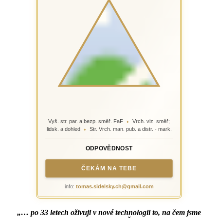
Vyš. str. par. a bezp. směř. FaF
Vrch. viz. směř;
♦
lidsk. a dohled
Str. Vrch. man. pub. a distr. - mark.
♦
ODPOVĚDNOST
ČEKÁM NA TEBE
info:
tomas.sidelsky.ch@gmail.com
„… po 33 letech oživuji v nové technologii to, na čem jsme