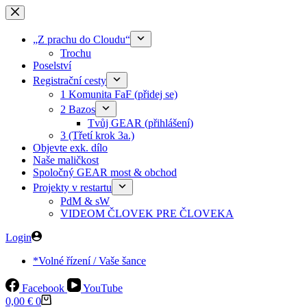
Skip
to
content
„Z prachu do Cloudu“
Trochu
Poselství
Registrační cesty
1 Komunita FaF (přidej se)
2 Bazos
Tvůj GEAR (přihlášení)
3 (Třetí krok 3a.)
Objevte exk. dílo
Naše maličkost
Spoločný GEAR most & obchod
Projekty v restartu
PdM & sW
VIDEOM ČLOVEK PRE ČLOVEKA
Login
*Volné řízení / Vaše šance
Facebook
YouTube
Shopping
0,00
€
0