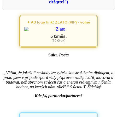
držgroš")
✦ AD logo link: ZLATO (VIP) - volné
5 €/měs.
(50 €/rok)
Súkr.
Pocta
„Věřím, že jakékoli neshody lze vyřešit konstruktivním dialogem, a
proto jsem v případě sporů vždy připraven raději tvořit, inovovat a
budovat, než abychom ztráceli čas a energii vzájemným ničením
hodnot, na kterých nám záleží.“ S úctou T. Šidelský
Kde jsi, partnerko/partnere?