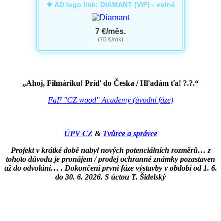
❖ AD logo link: DIAMANT (VIP) - volné
7 €/měs.
(70 €/rok)
„Ahoj, Filmáriku! Príď do Česka / Hľadám ťa! ?.?.“
FaF "CZ wood" Academy (úvodní fáze)
ÚPV CZ
&
Tvůrce a správce
Projekt v krátké době nabyl nových potenciálních rozměrů… z
tohoto důvodu je pronájem / prodej ochranné známky pozastaven
až do odvolání… . Dokončení první fáze výstavby v období od 1. 6.
do 30. 6. 2026. S úctou T. Šidelský