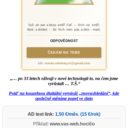
Vyš. str. par. a bezp. směř. FaF
Vrch. viz. směř;
♦
lidsk. a dohled
Str. Vrch. man. pub. a distr. - mark.
♦
ODPOVĚDNOST
ČEKÁM NA TEBE
info:
tomas.sidelsky.ch@gmail.com
„… po 33 letech oživuji v nové technologii to, na čem jsme
vyrůstali … T.Š.“
Pojď na kouzelnou digitální vernisáž „znovushledání“, kde
společně měníme popel ve zlato
AD text link:
1,50 €/měs. (15 €/rok)
Příklad:
www.vas-web.hocičo