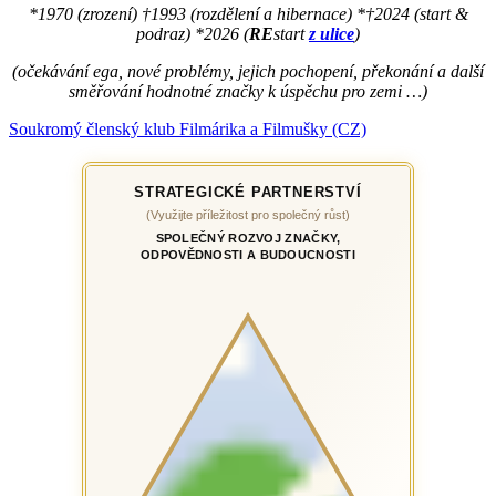
*1970 (zrození) †1993 (rozdělení a hibernace) *†2024 (start &
podraz) *2026 (
RE
start
z ulice
)
(očekávání ega, nové problémy, jejich pochopení, překonání a další
směřování hodnotné značky k úspěchu pro zemi …)
Soukromý členský klub Filmárika a Filmušky (CZ)
STRATEGICKÉ PARTNERSTVÍ
(Využijte příležitost pro společný růst)
SPOLEČNÝ ROZVOJ ZNAČKY,
ODPOVĚDNOSTI A BUDOUCNOSTI