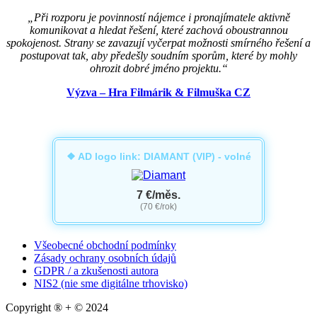
„Při rozporu je povinností nájemce i pronajímatele aktivně
komunikovat a hledat řešení, které zachová oboustrannou
spokojenost. Strany se zavazují vyčerpat možnosti smírného řešení a
postupovat tak, aby předešly soudním sporům, které by mohly
ohrozit dobré jméno projektu.“
Výzva – Hra Filmárik & Filmuška CZ
❖ AD logo link: DIAMANT (VIP) - volné
7 €/měs.
(70 €/rok)
Všeobecné obchodní podmínky
Zásady ochrany osobních údajů
GDPR / a zkušenosti autora
NIS2 (nie sme digitálne trhovisko)
Copyright ® + © 2024