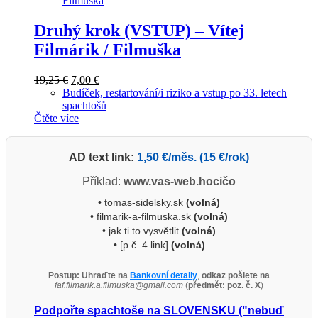
Druhý krok (VSTUP) – Vítej
Filmárik / Filmuška
Původní
Aktuální
19,25
€
7,00
€
cena
cena
Budíček, restartování/i riziko a vstup po 33. letech
byla:
je:
spachtošů
19,25 €.
7,00 €.
Čtěte více
AD text link:
1,50 €/měs. (15 €/rok)
Příklad:
www.vas-web.hocičo
•
tomas-sidelsky.sk
(volná)
• filmarik-a-filmuska.sk
(volná)
• jak ti to vysvětlit
(volná)
• [p.č. 4 link]
(volná)
Postup:
Uhraďte na
Bankovní detaily
,
odkaz pošlete na
faf.filmarik.a.filmuska@gmail.com
(
předmět: poz. č. X
)
Podpořte spachtoše na SLOVENSKU ("nebuď