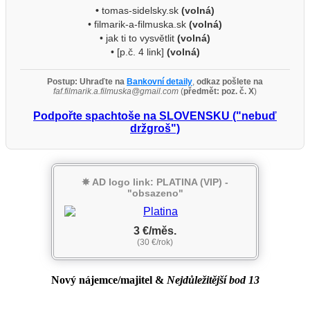
•
tomas-sidelsky.sk
(volná)
• filmarik-a-filmuska.sk
(volná)
• jak ti to vysvětlit
(volná)
• [p.č. 4 link]
(volná)
Postup:
Uhraďte na
Bankovní detaily
,
odkaz pošlete na
faf.filmarik.a.filmuska@gmail.com
(
předmět: poz. č. X
)
Podpořte spachtoše na SLOVENSKU ("nebuď
držgroš")
✵ AD logo link: PLATINA (VIP) -
"obsazeno"
3 €/měs.
(30 €/rok)
Nový nájemce/majitel
&
Nejdůležitější bod 13