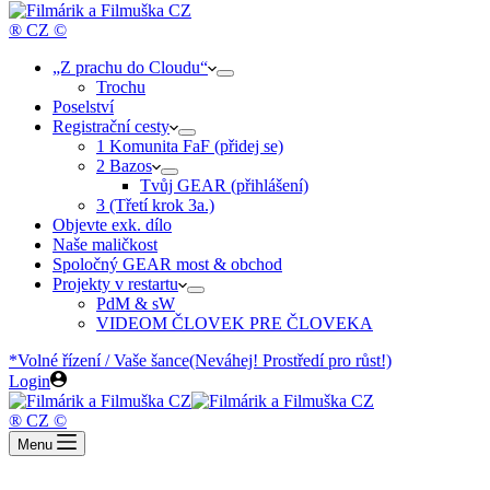
cart
® CZ ©
„Z prachu do Cloudu“
Trochu
Poselství
Registrační cesty
1 Komunita FaF (přidej se)
2 Bazos
Tvůj GEAR (přihlášení)
3 (Třetí krok 3a.)
Objevte exk. dílo
Naše maličkost
Spoločný GEAR most & obchod
Projekty v restartu
PdM & sW
VIDEOM ČLOVEK PRE ČLOVEKA
*Volné řízení / Vaše šance
(Neváhej! Prostředí pro růst!)
Login
® CZ ©
Menu