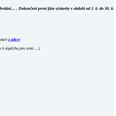
olání… . Dokončení první fáze výstavby v období od 1. 6. do 30. 6.
start
z ulice
)
ky k úspěchu pro zemi …)