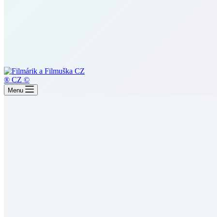
® CZ ©
Menu