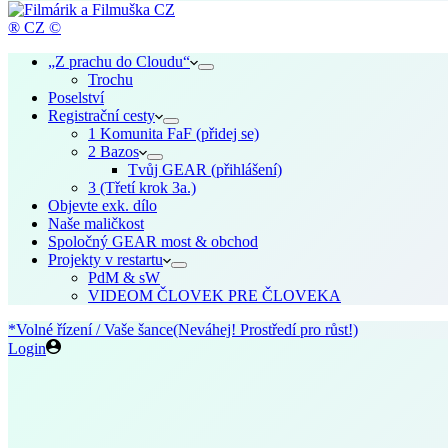
cart
® CZ ©
„Z prachu do Cloudu“
Trochu
Poselství
Registrační cesty
1 Komunita FaF (přidej se)
2 Bazos
Tvůj GEAR (přihlášení)
3 (Třetí krok 3a.)
Objevte exk. dílo
Naše maličkost
Spoločný GEAR most & obchod
Projekty v restartu
PdM & sW
VIDEOM ČLOVEK PRE ČLOVEKA
*Volné řízení / Vaše šance
(Neváhej! Prostředí pro růst!)
Login