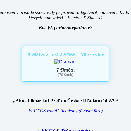
roto jsem v případě sporů vždy připraven raději tvořit, inovovat a bud
kterých nám záleží.“ S úctou T. Šidelský
Kde jsi, partnerko/partnere?
❖ AD logo link: DIAMANT (VIP) - volné
7 €/měs.
(70 €/rok)
„Ahoj, Filmáriku! Príď do Česka / Hľadám ťa! ?.?.“
FaF "CZ wood" Academy (úvodní fáze)
ÚPV CZ
&
Tvůrce a správce