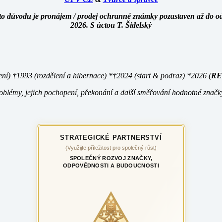
o důvodu je pronájem / prodej ochranné známky pozastaven až do odv
2026. S úctou T. Šidelský
ení) †1993 (rozdělení a hibernace) *†2024 (start &
podraz) *2026 (
RE
oblémy, jejich pochopení, překonání a další směřování hodnotné znač
STRATEGICKÉ PARTNERSTVÍ
(Využijte příležitost pro společný růst)
SPOLEČNÝ ROZVOJ ZNAČKY,
ODPOVĚDNOSTI A BUDOUCNOSTI