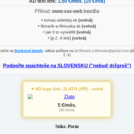
AD text link:
1,50 €/měs. (15 €/rok)
Příklad:
www.vas-web.hocičo
•
tomas-sidelsky.sk
(volná)
• filmarik-a-filmuska.sk
(volná)
• jak ti to vysvětlit
(volná)
• [p.č. 4 link]
(volná)
aďte na
Bankovní detaily
,
odkaz pošlete na
faf.filmarik.a.filmuska@gmail.com
(
p
č. X
)
Podpořte spachtoše na SLOVENSKU ("nebuď držgroš")
✦ AD logo link: ZLATO (VIP) - volné
5 €/měs.
(50 €/rok)
Súkr.
Pocta