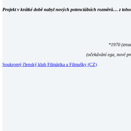
Projekt v krátké době nabyl nových potenciálních rozměrů… z tohot
*1970 (zroz
(očekávání ega, nové pr
Soukromý členský klub Filmárika a Filmušky (CZ)