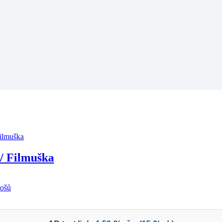
/ Filmuška
tošů