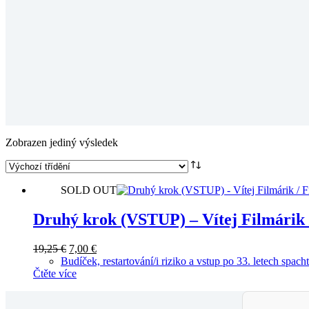
Zobrazen jediný výsledek
SOLD OUT
Druhý krok (VSTUP) – Vítej Filmárik 
Původní
Aktuální
19,25
€
7,00
€
cena
cena
Budíček, restartování/i riziko a vstup po 33. letech spach
byla:
je:
Čtěte více
19,25 €.
7,00 €.