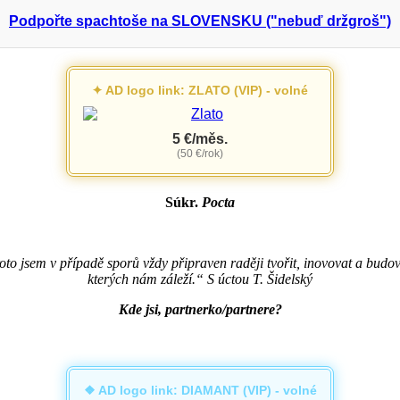
Podpořte spachtoše na SLOVENSKU ("nebuď držgroš")
✦ AD logo link: ZLATO (VIP) - volné
5 €/měs.
(50 €/rok)
Súkr.
Pocta
roto jsem v případě sporů vždy připraven raději tvořit, inovovat a bud
kterých nám záleží.“ S úctou T. Šidelský
Kde jsi, partnerko/partnere?
❖ AD logo link: DIAMANT (VIP) - volné