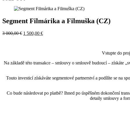
Segment Filmárika a Filmuška (CZ)
Původní
Aktuální
3 000,00
€
1 500,00
€
cena
cena
byla:
je:
3
1
Vstupte do proj
000,00 €.
500,00 €.
Na základě této transakce – smlouvy o smlouvě budoucí – získáte 
Touto investicí získáváte segmentové partnerství a podílíte se na s
Co bude následovat po platbě? Ihned po úspěšném dokončení transa
detaily smlouvy a for