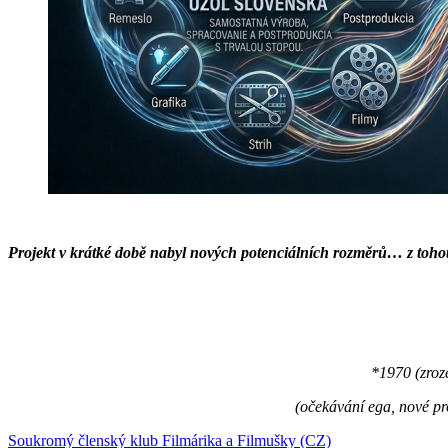
Projekt v krátké době nabyl nových potenciálních rozměrů… z tohot
*1970 (zroz
(očekávání ega, nové pr
Soukromý členský klub Filmárika a Filmušky (CZ)