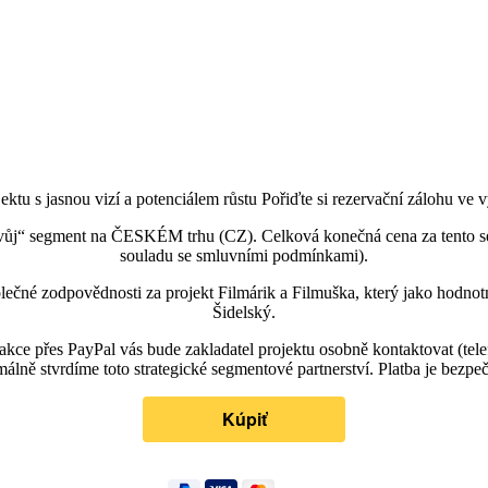
ektu s jasnou vizí a potenciálem růstu Pořiďte si rezervační zálohu ve
„svůj“ segment na ČESKÉM trhu (CZ). Celková konečná cena za tento 
souladu se smluvními podmínkami).
polečné zodpovědnosti za projekt Filmárik a Filmuška, který jako hodno
Šidelský.
kce přes PayPal vás bude zakladatel projektu osobně kontaktovat (tel
málně stvrdíme toto strategické segmentové partnerství. Platba je bezpe