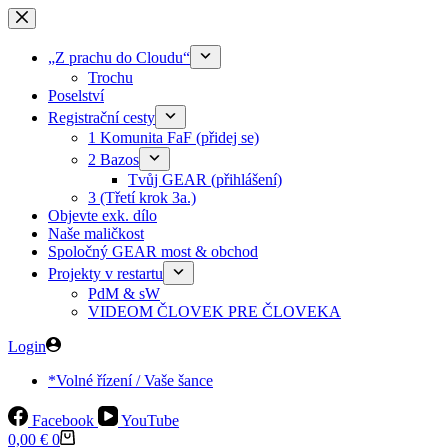
Skip
to
content
„Z prachu do Cloudu“
Trochu
Poselství
Registrační cesty
1 Komunita FaF (přidej se)
2 Bazos
Tvůj GEAR (přihlášení)
3 (Třetí krok 3a.)
Objevte exk. dílo
Naše maličkost
Spoločný GEAR most & obchod
Projekty v restartu
PdM & sW
VIDEOM ČLOVEK PRE ČLOVEKA
Login
*Volné řízení / Vaše šance
Facebook
YouTube
Shopping
0,00
€
0