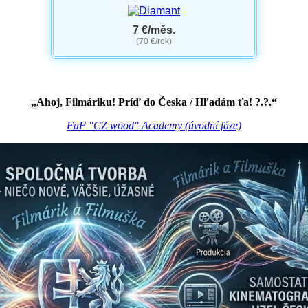
7 €/měs.
(70 €/rok)
„Ahoj, Filmáriku! Príď do Česka / Hľadám ťa! ?.?.“
FaF "CZ wood" Academy (úvodní fáze)