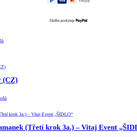
Službu poskytuje
šů
y (CZ)
tošů
manek (Třetí krok 3a.) – Vitaj Event „ŠI