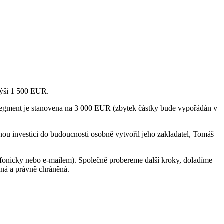
 výši 1 500 EUR.
segment je stanovena na 3 000 EUR (zbytek částky bude vypořádán v
tnou investici do budoucnosti osobně vytvořil jeho zakladatel, Tomáš
efonicky nebo e-mailem). Společně probereme další kroky, doladíme
čná a právně chráněná.