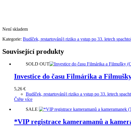
Není skladem
Kategorie:
Budíček, restartování/i riziko a vstup po 33. letech spachto
Související produkty
SOLD OUT
Investice do času Filmárika a Filmušk
5,26
€
Budíček, restartování/i riziko a vstup po 33. letech spach
Čtěte více
SALE
*VIP registrace kameramanů a kamera