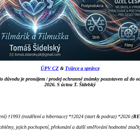
ÚPV CZ
&
Tvůrce a správce
o důvodu je pronájem / prodej ochranné známky pozastaven až do odv
2026. S úctou T. Šidelský
ení) †1993 (rozdělení a hibernace) *†2024 (start &
podraz) *2026 (
RE
oblémy, jejich pochopení, překonání a další směřování hodnotné znač