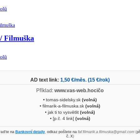
tošů
/ Filmuška
tošů
AD text link:
1,50 €/měs. (15 €/rok)
Příklad:
www.vas-web.hocičo
•
tomas-sidelsky.sk
(volná)
• filmarik-a-filmuska.sk
(volná)
• jak ti to vysvětlit
(volná)
• [p.č. 4 link]
(volná)
aďte na
Bankovní detaily
,
odkaz pošlete na
faf.filmarik.a.filmuska@gmail.com
(
p
č. X
)