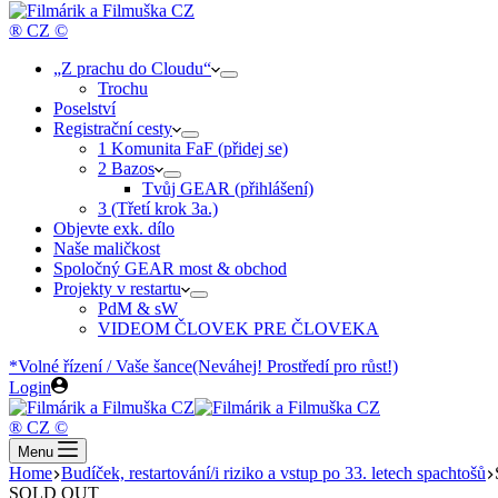
cart
® CZ ©
„Z prachu do Cloudu“
Trochu
Poselství
Registrační cesty
1 Komunita FaF (přidej se)
2 Bazos
Tvůj GEAR (přihlášení)
3 (Třetí krok 3a.)
Objevte exk. dílo
Naše maličkost
Spoločný GEAR most & obchod
Projekty v restartu
PdM & sW
VIDEOM ČLOVEK PRE ČLOVEKA
*Volné řízení / Vaše šance
(Neváhej! Prostředí pro růst!)
Login
® CZ ©
Menu
Home
Budíček, restartování/i riziko a vstup po 33. letech spachtošů
SOLD OUT