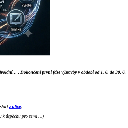
olání… . Dokončení první fáze výstavby v období od 1. 6. do 30. 6.
start
z ulice
)
ky k úspěchu pro zemi …)